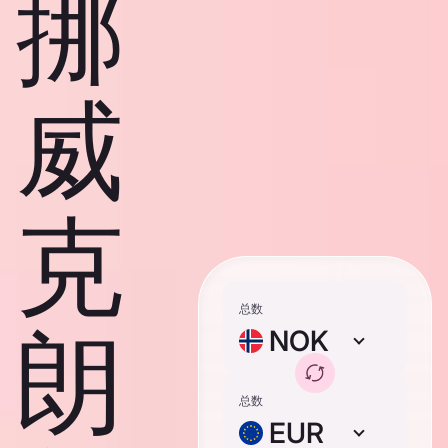
挪
威
克
总数
朗
NOK
总数
EUR