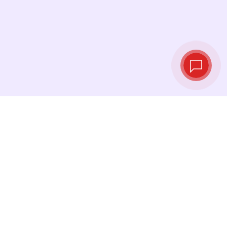
实时汇率
查看最新汇率，并在最佳时机进行兑换