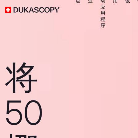
点
业
动
用
诚
应
用
程
序
将
50