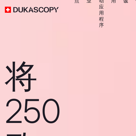
点
业
动
用
诚
应
用
程
序
将
250