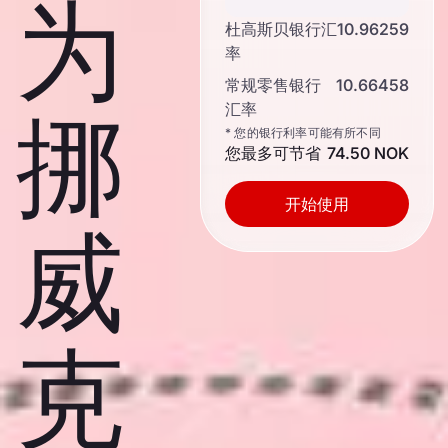
为
杜高斯贝银行汇
10.96259
率
常规零售银行
10.66458
汇率
挪
* 您的银行利率可能有所不同
您最多可节省
74.50 NOK
开始使用
威
克