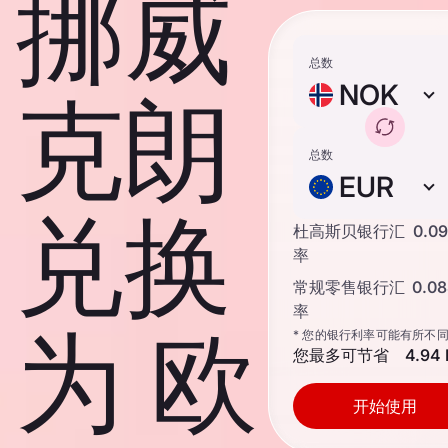
挪威
总数
NOK
克朗
总数
EUR
兑换
杜高斯贝银行汇
0.0
率
常规零售银行汇
0.0
率
为 欧
* 您的银行利率可能有所不
您最多可节省
4.94
开始使用