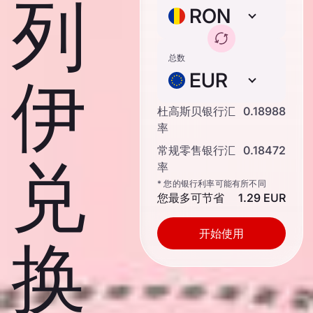
列
RON
总数
EUR
伊
杜高斯贝银行汇
0.18988
率
常规零售银行汇
0.18472
兑
率
* 您的银行利率可能有所不同
您最多可节省
1.29 EUR
开始使用
换