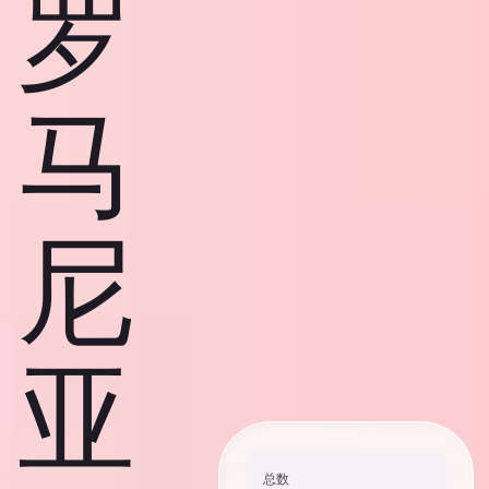
罗
马
尼
亚
总数