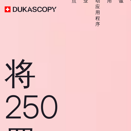
点
业
动
用
诚
应
用
程
序
将
250