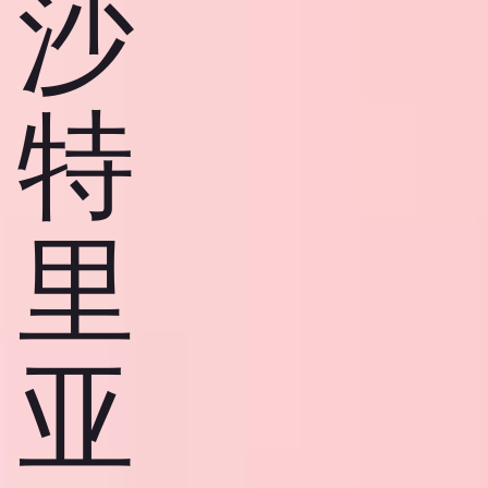
沙
特
里
亚