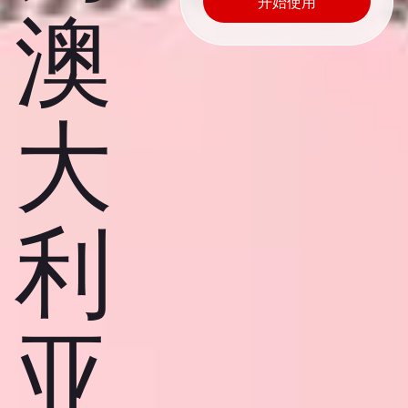
开始使用
澳
大
利
亚