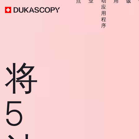
点
业
动
用
诚
应
用
程
序
将
5