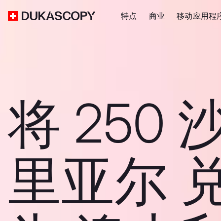
特点
商业
移动应用程
将 250 
里亚尔 