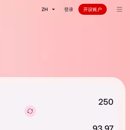
ZH
登录
开设账户