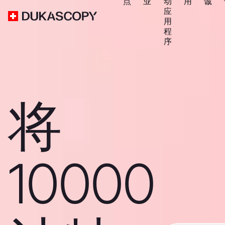
点
业
动
用
诚
应
用
程
序
将
10000