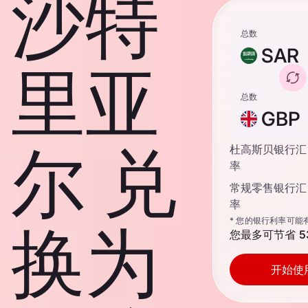
沙特
总数
SAR
里亚
总数
GBP
尔 兑
杜高斯贝银行汇
率
常规零售银行汇
率
* 您的银行利率可能
换为
您最多可节省
5
开始使