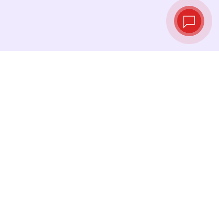
实时汇率
查看最新汇率，并在最佳时机进行兑换