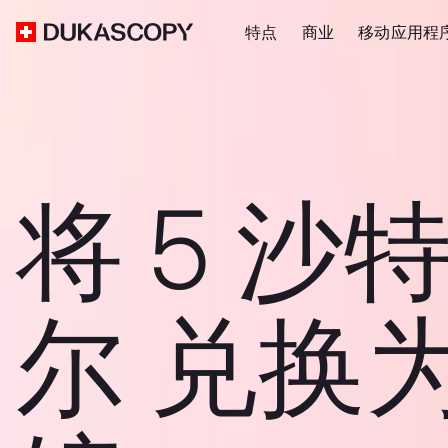
特点
商业
移动应用程
将 5 沙
尔 兑换为