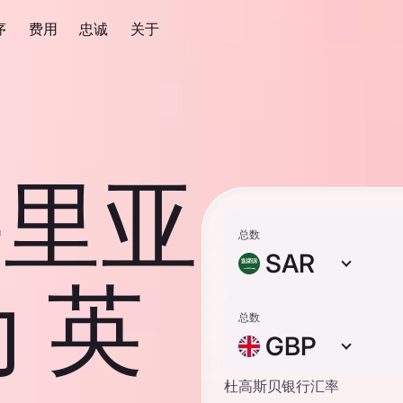
序
费用
忠诚
关于
特里亚
总数
SAR
 英
总数
GBP
杜高斯贝银行汇率