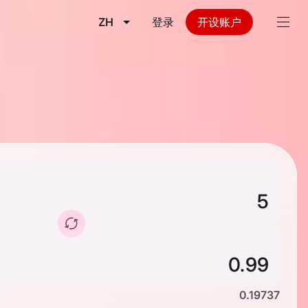
ZH
登录
开设账户
0.19737