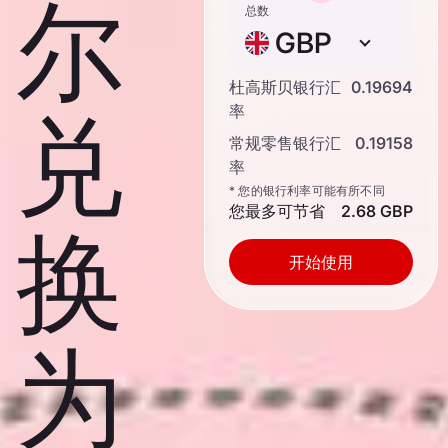
尔
总数
GBP
杜高斯贝银行汇
0.19694
兑
率
常规零售银行汇
0.19158
率
* 您的银行利率可能有所不同
您最多可节省
2.68 GBP
换
开始使用
为