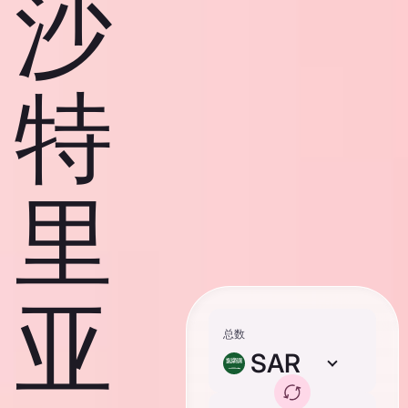
沙
特
里
亚
总数
SAR