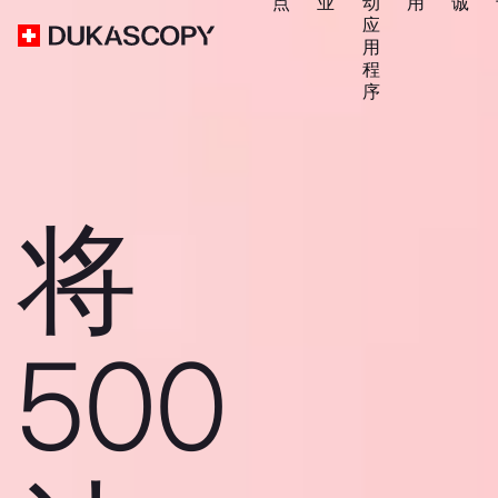
点
业
动
用
诚
应
用
程
序
将
500