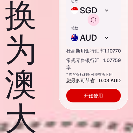
换
总数
SGD
总数
为
AUD
杜高斯贝银行汇率
1.10770
常规零售银行汇
1.07759
澳
率
* 您的银行利率可能有所不同
您最多可节省
0.03 AUD
开始使用
大