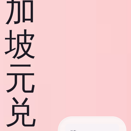
加
坡
元
兑