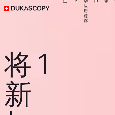
点
业
动
用
诚
应
用
程
序
将 1
新