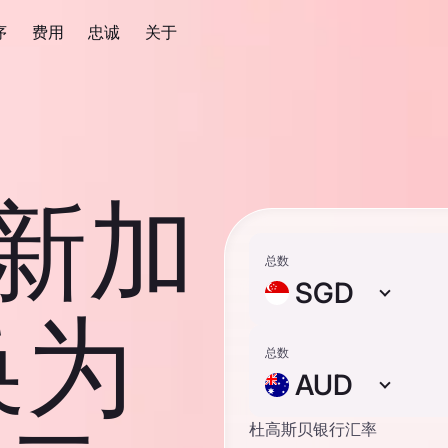
序
费用
忠诚
关于
 新加
总数
SGD
换为
总数
AUD
杜高斯贝银行汇率