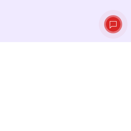
Курсы валют в
реальном
времени