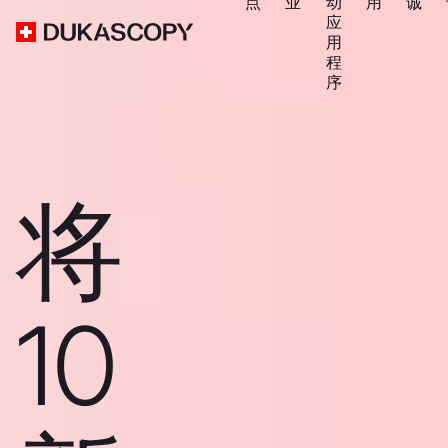
点
业
动
用
诚
应
用
程
序
将
10