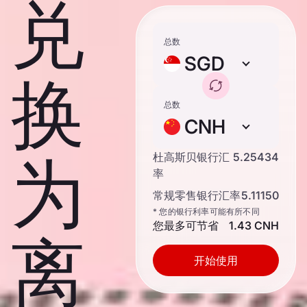
兑
总数
SGD
换
总数
CNH
为
杜高斯贝银行汇
5.25434
率
常规零售银行汇率
5.11150
* 您的银行利率可能有所不同
您最多可节省
1.43 CNH
离
开始使用