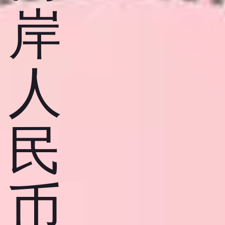
岸
人
民
币