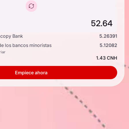
scopy Bank
5.26391
de los bancos minoristas
5.12082
riar
1.43 CNH
Empiece ahora