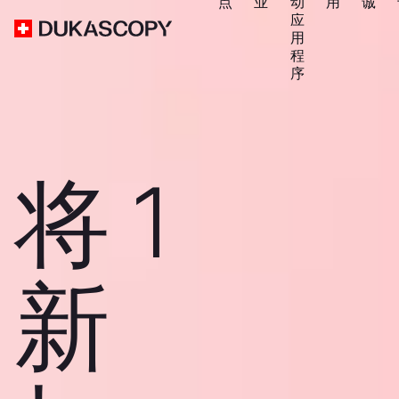
点
业
动
用
诚
应
用
程
序
将 1
新