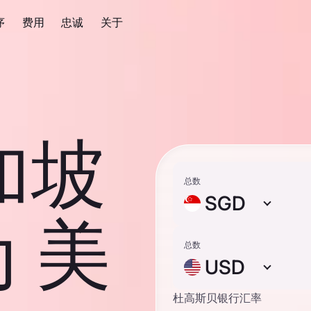
序
费用
忠诚
关于
新加坡
总数
SGD
 美
总数
USD
杜高斯贝银行汇率