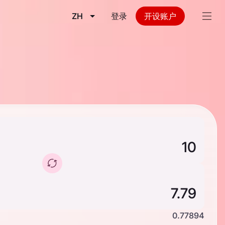
ZH
登录
开设账户
0.77894