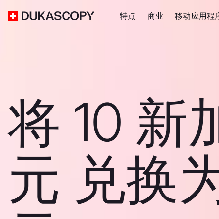
特点
商业
移动应用程
将 10 
元 兑换为