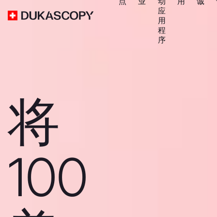
点
业
动
用
诚
应
用
程
序
将
100