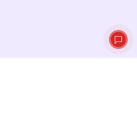
实时汇率
查看最新汇率，并在最佳时机进行兑换