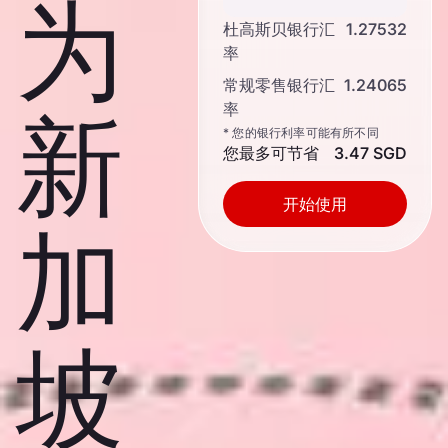
为
杜高斯贝银行汇
1.27532
率
常规零售银行汇
1.24065
率
新
* 您的银行利率可能有所不同
您最多可节省
3.47 SGD
开始使用
加
坡