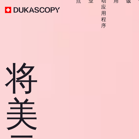
点
业
动
用
诚
应
用
程
序
将
美