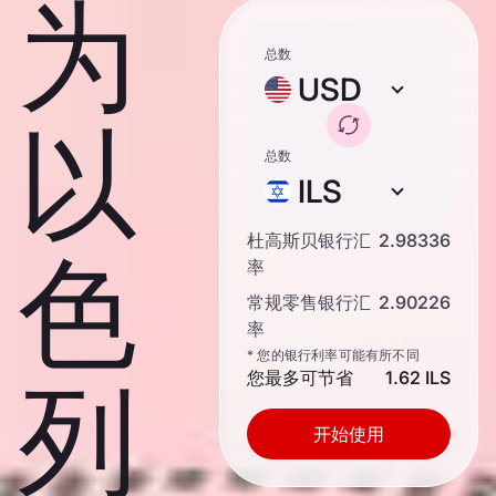
为
总数
USD
以
总数
ILS
杜高斯贝银行汇
2.98336
色
率
常规零售银行汇
2.90226
率
* 您的银行利率可能有所不同
您最多可节省
1.62 ILS
列
开始使用