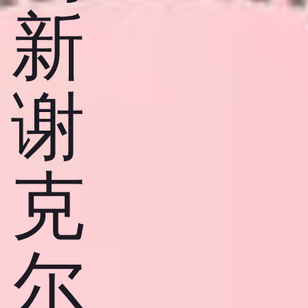
新
谢
克
尔