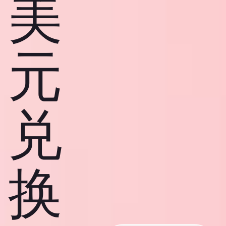
美
元
兑
换