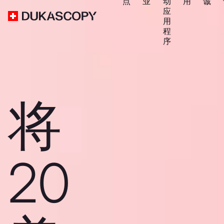
点
业
动
用
诚
应
用
程
序
将
20