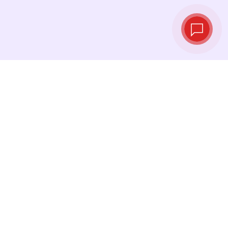
实时汇率
查看最新汇率，并在最佳时机进行兑换