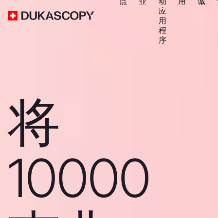
点
业
动
用
诚
应
用
程
序
将
10000