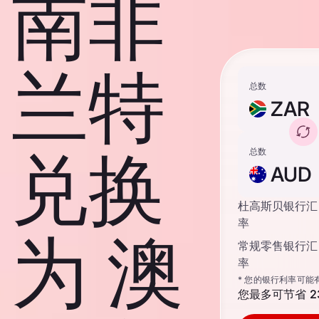
南非
兰特
总数
ZAR
兑换
总数
AUD
杜高斯贝银行汇
率
为 澳
常规零售银行汇
率
* 您的银行利率可能
您最多可节省
2