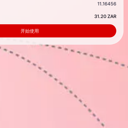
11.16456
31.20 ZAR
开始使用