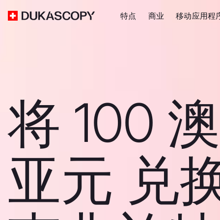
特点
商业
移动应用程
将 100
亚元 兑