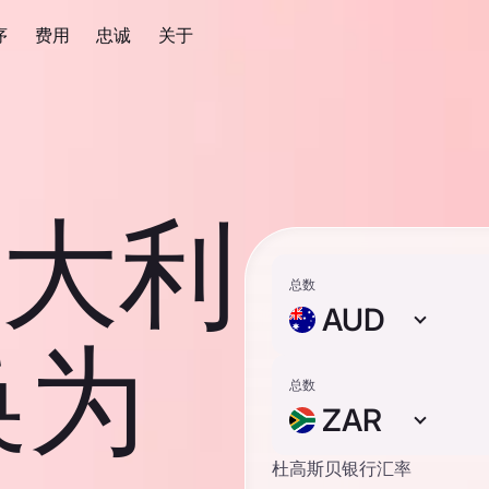
序
费用
忠诚
关于
 澳大利
总数
AUD
换为
总数
ZAR
杜高斯贝银行汇率