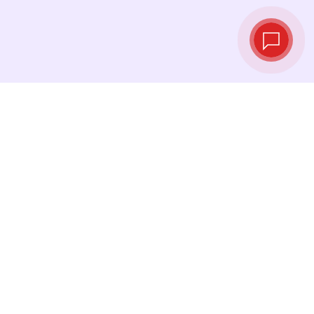
实时汇率
查看最新汇率，并在最佳时机进行兑换