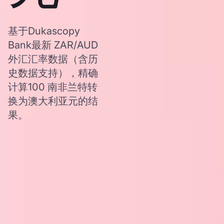
基于Dukascopy
Bank最新 ZAR/AUD
外汇汇率数据（含历
史数据支持），精确
计算100 南非兰特转
换为澳大利亚元的结
果。