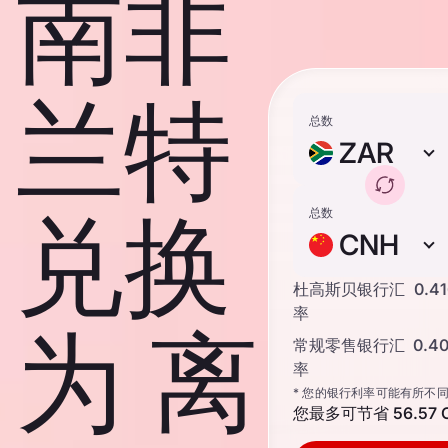
南非
兰特
总数
ZAR
兑换
总数
CNH
杜高斯贝银行汇
0.4
率
为 离
常规零售银行汇
0.4
率
* 您的银行利率可能有所不
您最多可节省
56.57