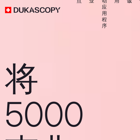
点
业
动
用
诚
应
用
程
序
将
5000