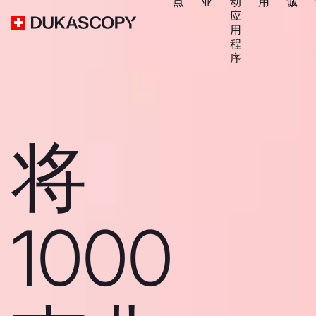
点
业
动
用
诚
应
用
程
序
将
1000