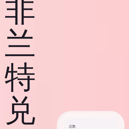
非
兰
特
兑
总数