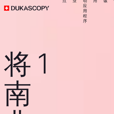
点
业
动
用
诚
应
用
程
序
将 1
南