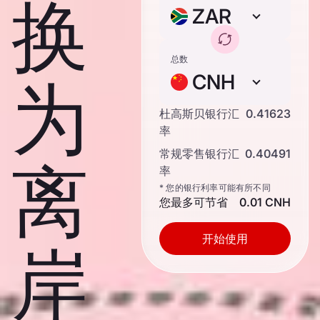
换
ZAR
总数
CNH
为
杜高斯贝银行汇
0.41623
率
常规零售银行汇
0.40491
离
率
* 您的银行利率可能有所不同
您最多可节省
0.01 CNH
开始使用
岸