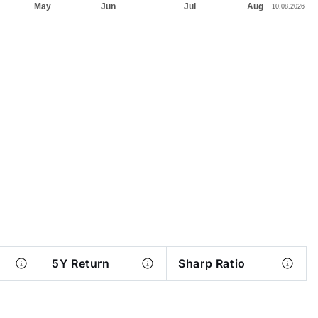
5Y Return
Sharp Ratio