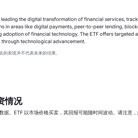
ding the digital transformation of financial services, track
s in areas like digital payments, peer-to-peer lending, bloc
g adoption of financial technology. The ETF offers targeted 
es through technological advancement.
去的表现并不代表未来的结果。
资情况
统计数据。ETF 以市场价格买卖，其回报可能随时间波动。请注意，