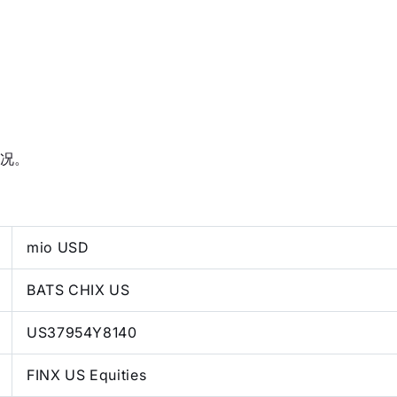
况。
mio USD
BATS CHIX US
US37954Y8140
FINX US Equities