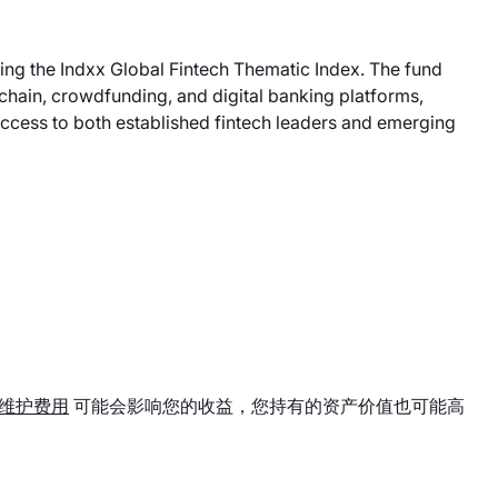
ing the Indxx Global Fintech Thematic Index. The fund
kchain, crowdfunding, and digital banking platforms,
access to both established fintech leaders and emerging
维护费用
可能会影响您的收益，您持有的资产价值也可能高