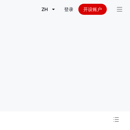
ZH
登录
开设账户