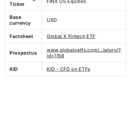
FINX US Equities
Ticker
Base
USD
currency
Factsheet
Global X Fintech ETF
www.globalxetfs.com/...latory/?
Prospectus
id=1158
KID
KID - CFD on ETFs