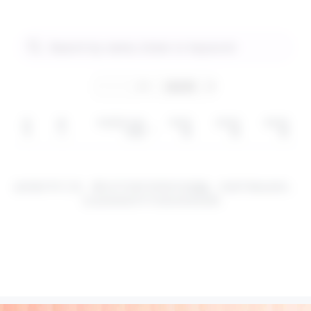
符
部
年初至今的
1年回
3年回
5年回
号
门
回报
报
报
报
这些是CFD工具。通过CFD进行投资涉及
风险
。价值可能会波动，
过去的表现并不代表未来的结果。