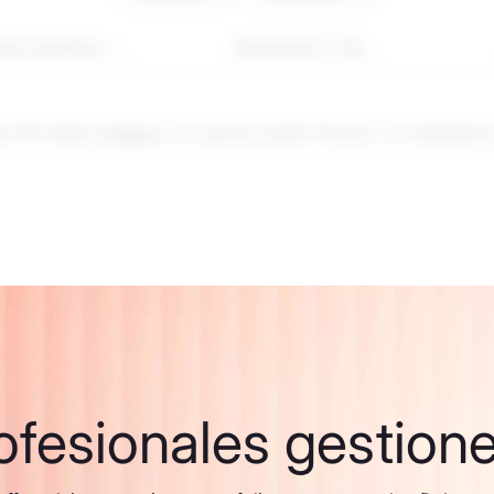
nto interanual
Rendimiento 1 año
de CFD implica
riesgos
. Los valores pueden fluctuar y el rendimient
ofesionales gestione