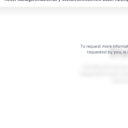
In
To request more informat
requested by you, is 
Activating the servic
independent asset mana
just as