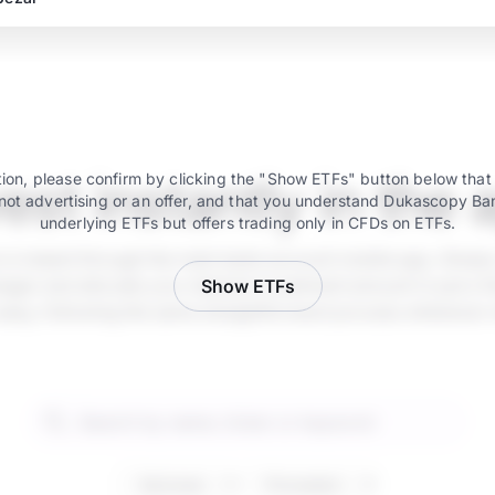
vest instantly in the 
ion, please confirm by clicking the "Show ETFs" button below that
not advertising or an offer, and that you understand Dukascopy Ba
underlying ETFs but offers trading only in CFDs on ETFs.
e is instant through the main bank account mobile app. Simply
ger and allocate your desired investment amount in just a fe
Show ETFs
 easy, following the same straightforward process whenever