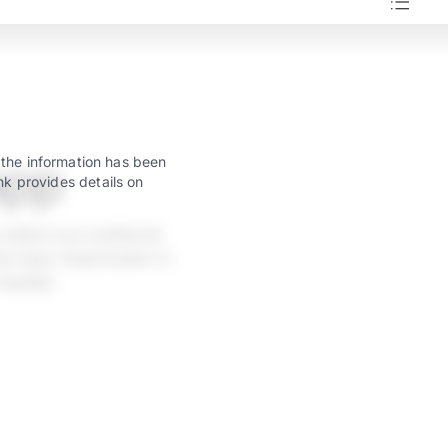
app
 the information has been
nk provides details on
 select your preferred
w taps. Deactivation is
 needed.