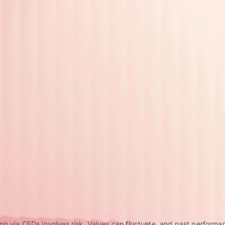
g via CFDs involves risk. Values can fluctuate, and past performance