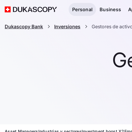
Personal
Business
A
Dukascopy Bank
Inversiones
Gestores de activ
Ge
Asset Managers
Industrias y sectores
Investment boost X2
Emp