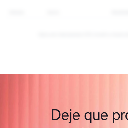
Símbolo
Sector
Rendimie
Estos son instrumentos CFD. Invertir a través 
Deje que pr