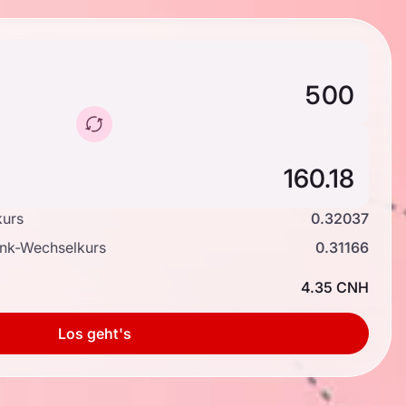
kurs
0.32037
ank-Wechselkurs
0.31166
4.35 CNH
Los geht's