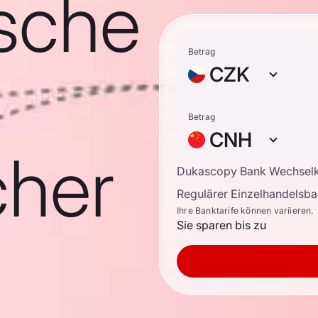
sche
Betrag
CZK
Betrag
CNH
cher
Dukascopy Bank Wechsel
Regulärer Einzelhandelsb
Ihre Banktarife können variieren.
Sie sparen bis zu