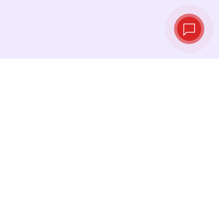
Live‑Wechselkurse
Sehen Sie die neuesten Kurse ein und
tauschen Sie genau im richtigen Moment.