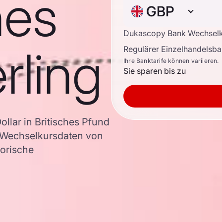
hes
GBP
Dukascopy Bank Wechsel
rling
Regulärer Einzelhandelsb
Ihre Banktarife können variieren.
Sie sparen bis zu
lar in Britisches Pfund
 Wechselkursdaten von
torische