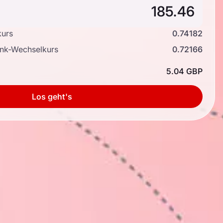
kurs
0.74182
ank-Wechselkurs
0.72166
5.04 GBP
Los geht's