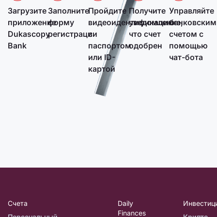
Загрузите
Заполните
Пройдите
Получите
Управляйте
приложение
форму
видеоидентификацию
уведомление,
банковским
Dukascopy
регистрации
с
что счет
счетом с
Bank
паспортом
одобрен
помощью
или ID-
чат-бота
картой
Счета
Daily
Инвестиц
Finances
Персональный
Крипто