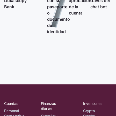
Dukascopy
con su
aprobación
través del
Bank
pasaporte
de la
chat bot
o
cuenta
documento
de
identidad
Cuentas
Finanzas
Inversiones
diarias
Personal
Crypto
Corporativo
Overview
Stocks