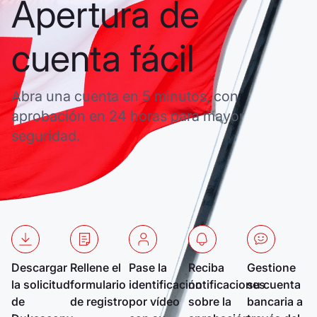
Apertura de
cuenta fácil
Abra una cuenta en 5 minutos, con
aprobación en 24 horas para mayor
seguridad.
Descargar
Rellene el
Pase la
Reciba
Gestione
la solicitud
formulario
identificación
notificaciones
su cuenta
de
de registro
por vídeo
sobre la
bancaria a