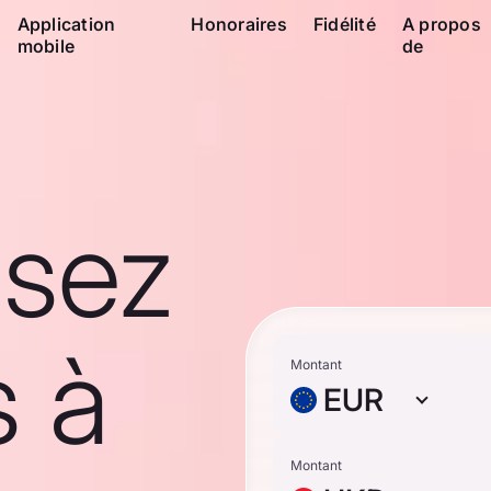
Application
Honoraires
Fidélité
A propos
mobile
de
ssez
s à
Montant
EUR
Montant