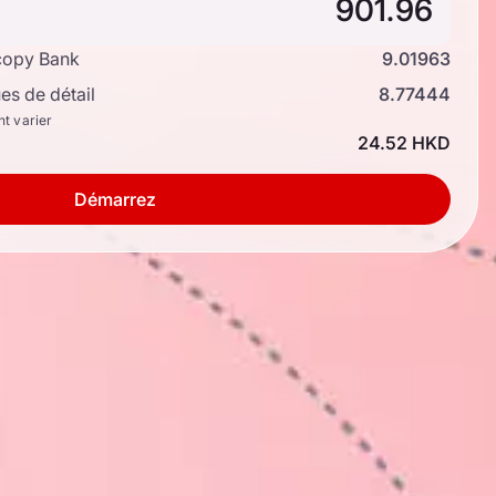
copy Bank
9.01963
s de détail
8.77444
nt varier
24.52 HKD
Démarrez