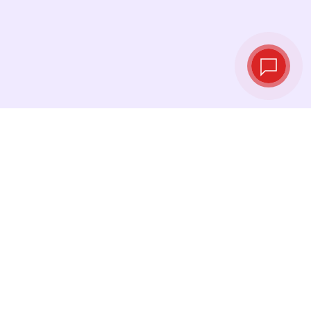
Taux de change
en temps réel
Consultez les derniers taux et effectuez votre