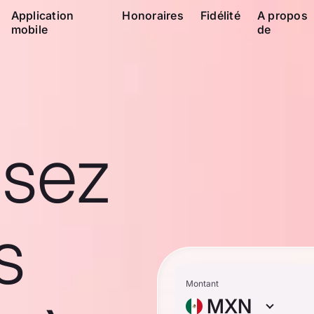
Application
Honoraires
Fidélité
A propos
mobile
de
ssez
s
Montant
MXN