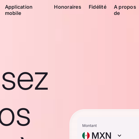
Application
Honoraires
Fidélité
A propos
mobile
de
ssez
os
Montant
MXN