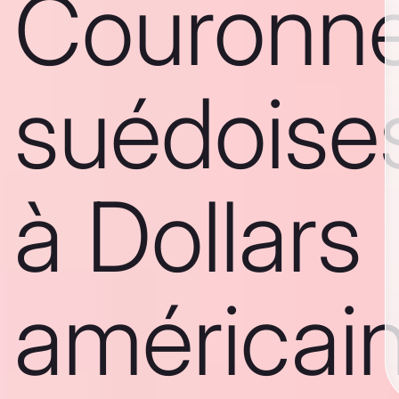
Couronn
suédoise
à Dollars
américai