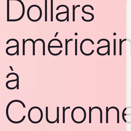
Dollars
américai
à
Couronn