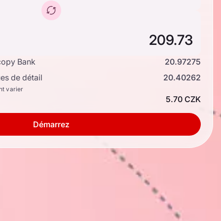
copy Bank
20.97275
s de détail
20.40262
nt varier
5.70 CZK
Démarrez