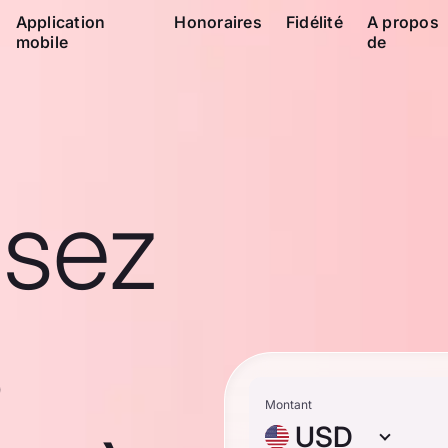
Application
Honoraires
Fidélité
A propos
mobile
de
ssez
s
Montant
USD