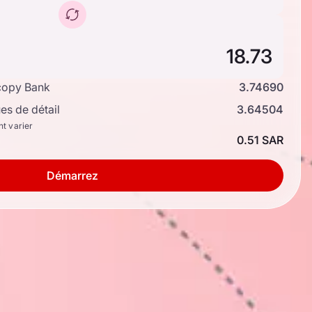
copy Bank
3.74690
s de détail
3.64504
nt varier
0.51 SAR
Démarrez