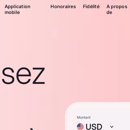
Application
Honoraires
Fidélité
A propos
mobile
de
ssez
Montant
USD