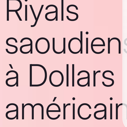
Riyals
saoudien
à Dollars
américai