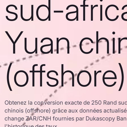
sud-afric
Yuan chi
(offshore)
Obtenez la conversion exacte de 250 Rand sud
chinois (offshore) grâce aux données actualisé
change ZAR/CNH fournies par Dukascopy Bank,
l'historique des taux.