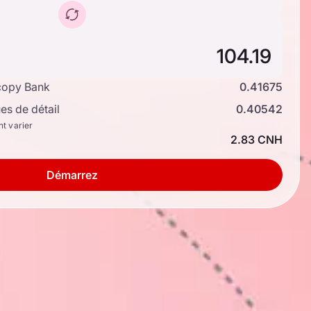
copy Bank
0.41675
s de détail
0.40542
nt varier
2.83 CNH
Démarrez