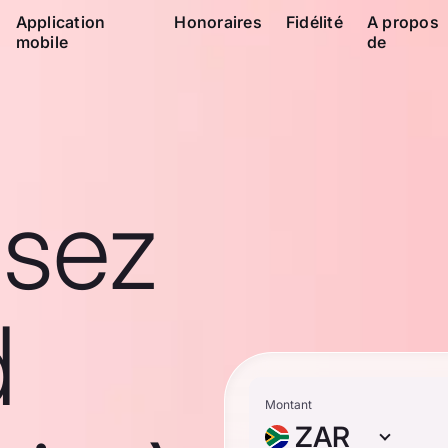
Application
Honoraires
Fidélité
A propos
mobile
de
ssez
d
Montant
ZAR