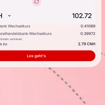
H
ank Wechselkurs
0.41089
inzelhandelsbank-Wechselkurs
0.39972
können variieren.
is zu
2.79 CNH
Los geht's