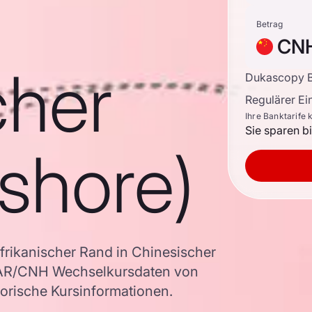
Betrag
CN
cher
Dukascopy B
Regulärer E
Ihre Banktarife 
Sie sparen b
shore)
rikanischer Rand in Chinesischer
 ZAR/CNH Wechselkursdaten von
torische Kursinformationen.