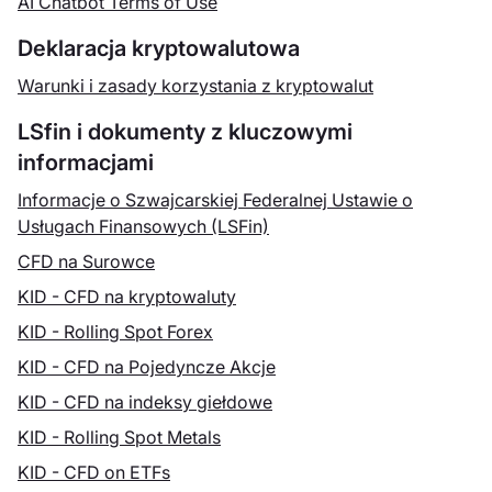
AI Chatbot Terms of Use
Deklaracja kryptowalutowa
Warunki i zasady korzystania z kryptowalut
LSfin i dokumenty z kluczowymi
informacjami
Informacje o Szwajcarskiej Federalnej Ustawie o
Usługach Finansowych (LSFin)
CFD na Surowce
KID - CFD na kryptowaluty
KID - Rolling Spot Forex
KID - CFD na Pojedyncze Akcje
KID - CFD na indeksy giełdowe
KID - Rolling Spot Metals
KID - CFD on ETFs