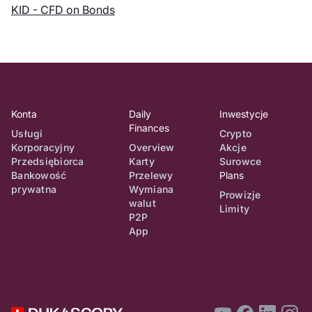
KID - CFD on Bonds
Konta
Daily
Inwestycje
Finances
Usługi
Crypto
Korporacyjny
Overview
Akcje
Przedsiębiorca
Karty
Surowce
Bankowość
Przelewy
Plans
prywatna
Wymiana
Prowizje
walut
Limity
P2P
App