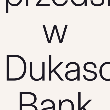
w
Dukas
Bank