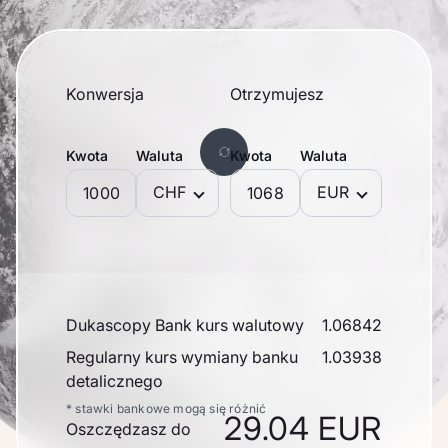
Konwersja
Otrzymujesz
Kwota
Waluta
Kwota
Waluta
CHF
EUR
Dukascopy Bank kurs walutowy
1.06842
Regularny kurs wymiany banku
1.03938
detalicznego
* stawki bankowe mogą się różnić
29.04 EUR
Oszczędzasz do