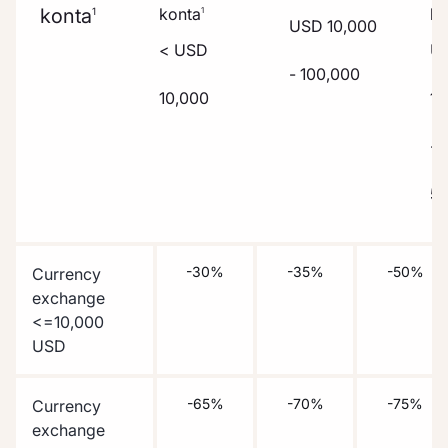
konta
konta
ko
1
1
USD 10,000
< USD
U
- 100,000
10,000
10
-
50
-30%
-35%
-50%
Currency
exchange
<=10,000
USD
-65%
-70%
-75%
Currency
exchange