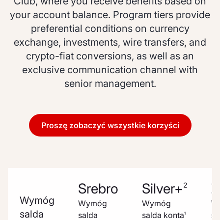
Club, where you receive benefits based on
your account balance. Program tiers provide
preferential conditions on currency
exchange, investments, wire transfers, and
crypto-fiat conversions, as well as an
exclusive communication channel with
senior management.
Proszę zobaczyć wszystkie korzyści
Srebro
Silver+
Z
2
Wymóg
Wymóg
Wymóg
W
salda
salda
salda konta
sa
1