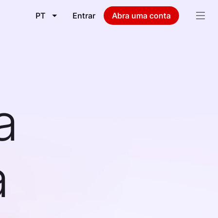
PT
Entrar
Abra uma conta
a
a