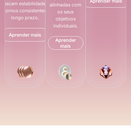
Aprender mais
buscam estabilidade e
alinhadas com
retornos consistentes a
os seus
longo prazo.
objetivos
individuais.
Aprender mais
Aprender
mais