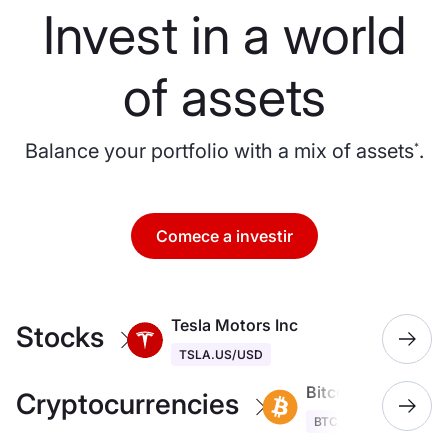
Invest in a world
of assets
Balance your portfolio with a mix of assets
.
*
Comece a investir
Tesla Motors Inc
Nvidia 
Stocks
TSLA.US/USD
NVDA.U
Bitcoin
Cryptocurrencies
BTC/USD