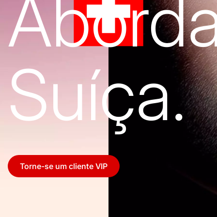
Abord
Suíça.
Torne-se um cliente VIP