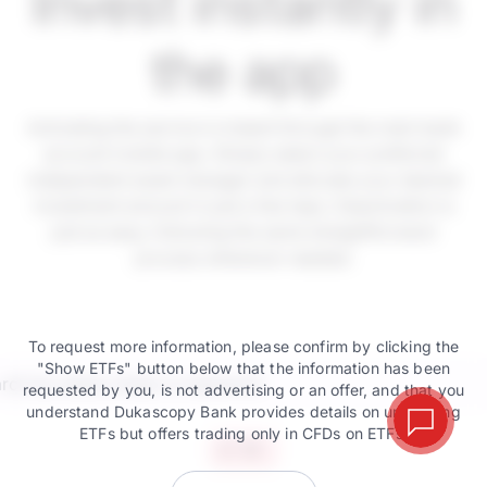
Invest instantly in
the app
Activating the service is instant through the main bank
account mobile app. Simply select your preferred
independent asset manager and allocate your desired
investment amount in just a few taps. Deactivation is
just as easy, following the same straightforward
process whenever needed.
To request more information, please confirm by clicking the
"Show ETFs" button below that the information has been
requested by you, is not advertising or an offer, and that you
understand Dukascopy Bank provides details on underlying
ETFs but offers trading only in CFDs on ETFs.
All