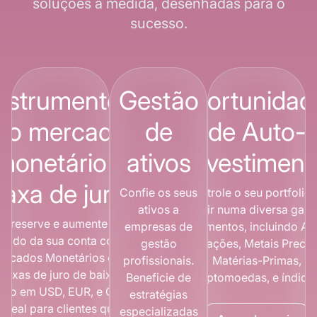
soluções à medida, desenhadas para o
sucesso.
nstrumentos
Gestão
Oportunidad
do mercado
de
de Auto-
monetário a
ativos
Investiment
taxa de juro
Confie os seus
Controle o seu portfolio
ativos a
investir numa diversa gam
Preserve e aumente o
empresas de
instrumentos, incluindo Aç
saldo da sua conta com
gestão
Obrigações, Metais Precio
ercados Monetários com
profissionais.
Matérias-Primas,
taxas de juro de baixo
Beneficie de
Criptomoedas, e índices
isco em USD, EUR, e GBP.
estratégias
Ideal para clientes que
especializadas