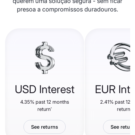
querem uma solução segura - sem ficar
presoa a compromissos duradouros.
USD Interest
EUR Inte
4.35% past 12 months
2.41% past 12 
return
return
*
*
See returns
See retur