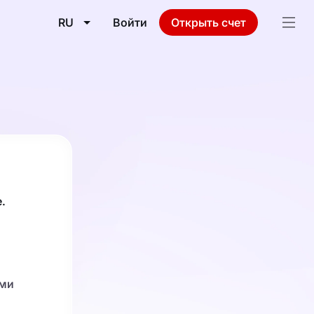
RU
Войти
Открыть счет
e.
ами