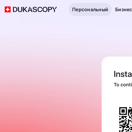
Персональный
Бизне
Inst
To cont